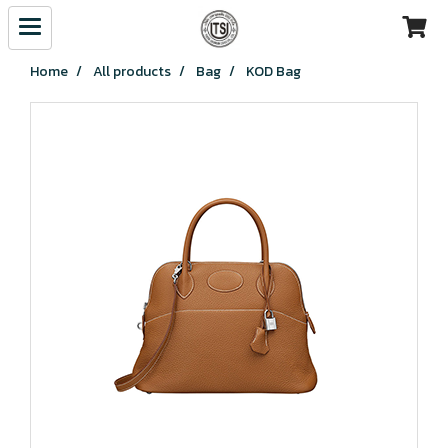
Home
All products
Bag
KOD Bag